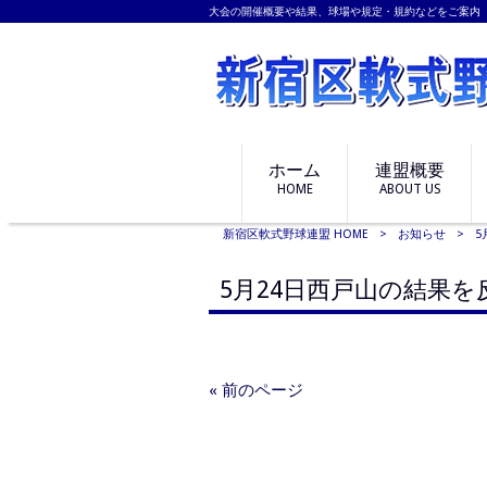
大会の開催概要や結果、球場や規定・規約などをご案内
ホーム
連盟概要
HOME
ABOUT US
新宿区軟式野球連盟 HOME
>
お知らせ
>
5
5月24日西戸山の結果
« 前のページ